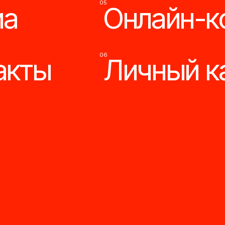
06
ты
Личный кабин