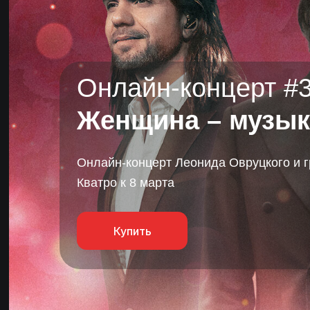
Онлайн-концерт #3
Женщина – музык
Онлайн-концерт Леонида Овруцкого и 
Кватро к 8 марта
Купить