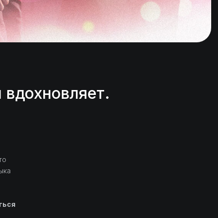
я вдохновляет.
то
ыка
ться