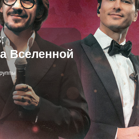
:
а Вселенной
группы