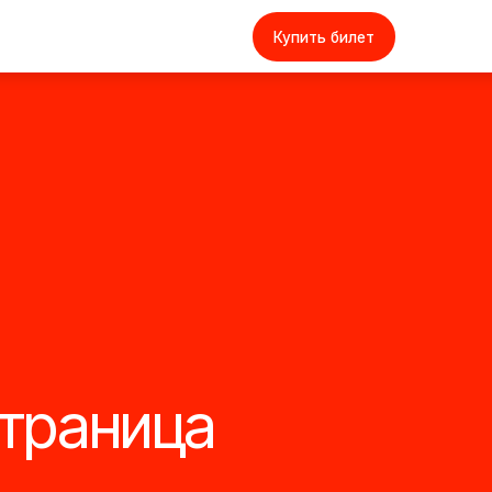
Купить билет
ница
ерты