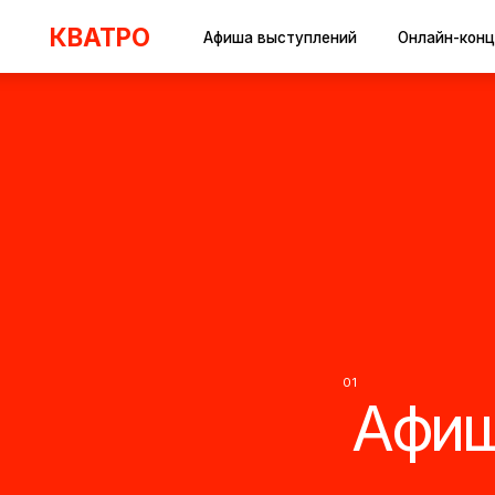
КВАТРО
Афиша выступлений
Онлайн-концерты
01
Афиша
02
Медиа