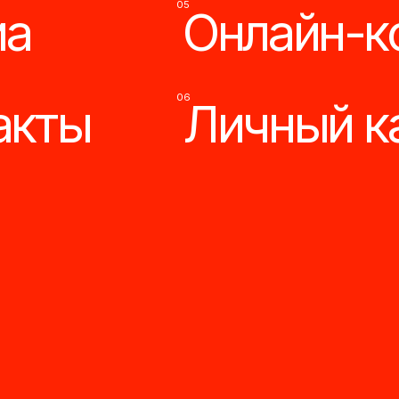
06
ты
Личный кабин