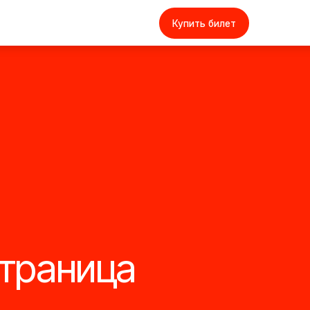
Купить билет
ница
ерты