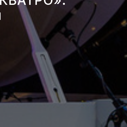
«КВАТРО».
я