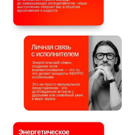
до завершающих аплодисментов - наше
выступление обернет вас в объятия
вдохновения и радости.
Личная связь
с исполнителем
Энергетический обмен,
создание поля
взаимопонимания — это то,
что делает концерты КВАТРО
особенными.
Это не просто музыкальное
представление - это
долгожданная встреча с
друзьями или семейный ужин
в мире звуков.
Энергетическое